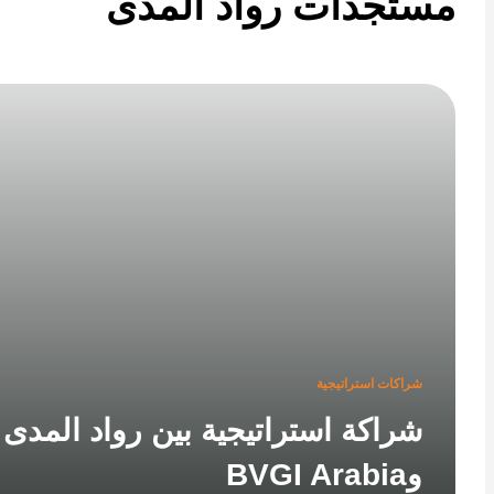
تجدات رواد المدى
شراكات استراتيجية
شراكة استراتيجية بين رواد المدى
وBVGI Arabia