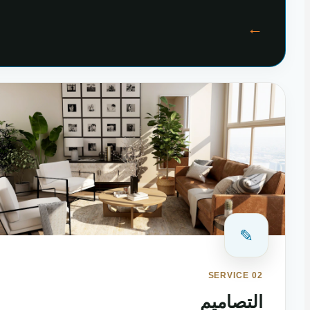
←
✎
SERVICE 02
التصاميم