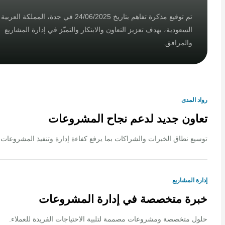
تم توقيع مذكرة تفاهم بتاريخ 24/06/2025 في جدة، المملكة العربية
السعودية، بهدف تعزيز التعاون والابتكار والتميّز في إدارة المشاريع
والمرافق.
لمدى
ون جديد لدعم نجاح المشروعات
 نطاق الخبرات والشراكات بما يرفع كفاءة إدارة وتنفيذ المشروعات.
المشاريع
ة متخصصة في إدارة المشروعات
متخصصة ومشروعات مصممة لتلبية الاحتياجات الفريدة للعملاء.