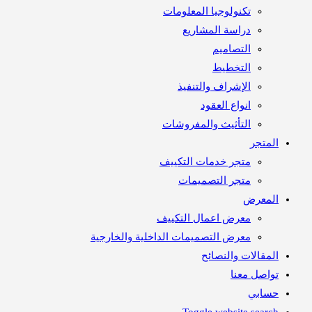
تكنولوجيا المعلومات
دراسة المشاريع
التصاميم
التخطيط
الإشراف والتنفيذ
انواع العقود
التأثيث والمفروشات
متجر
متجر خدمات التكييف
متجر التصميمات
معرض
معرض اعمال التكييف
معرض التصميمات الداخلية والخارجية
مقالات والنصائح
اصل معنا
ابي