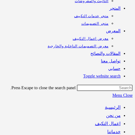
التأثيث والمفروشات
تجر
متجر خدمات التكييف
متجر التصميمات
معرض
معرض اعمال التكييف
معرض التصميمات الداخلية والخارجية
قالات والنصائح
اصل معنا
ابي
Toggle website sea
Press Escape to close the search panel.
M
رئيسية
 نحن
مال التكيف
اتنا