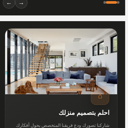
←
→
01
⌂
احلم بتصميم منزلك
شاركنا تصورك ودع فريقنا المتخصص يحول أفكارك