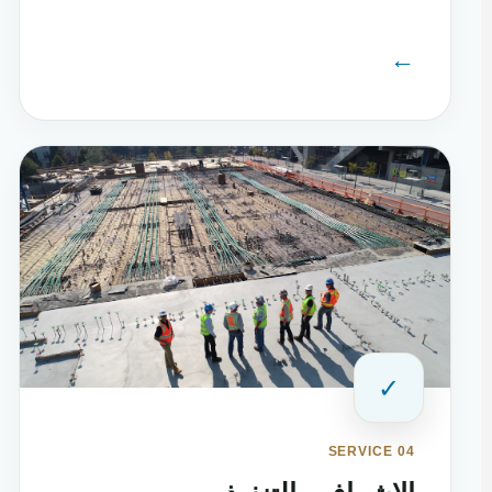
←
✓
SERVICE 04