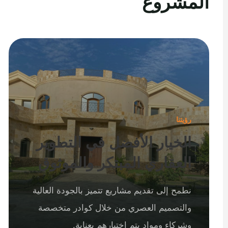
المشروع
رؤيتنا
الخيار الأفضل في التطوير
العقاري المبتكر والموثوق
نطمح إلى تقديم مشاريع تتميز بالجودة العالية
والتصميم العصري من خلال كوادر متخصصة
وشركاء ومواد يتم اختيارهم بعناية.