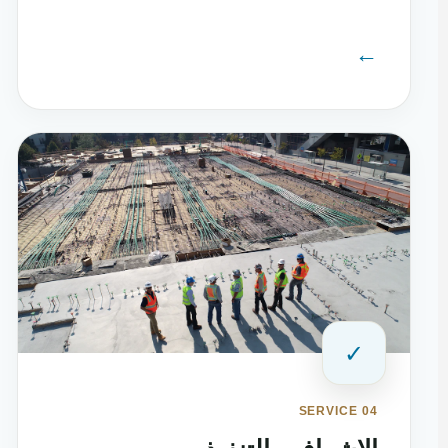
←
✓
SERVICE 04