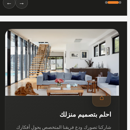
←
→
01
⌂
احلم بتصميم منزلك
شاركنا تصورك ودع فريقنا المتخصص يحول أفكارك