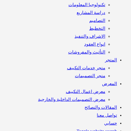
تكنولوجيا المعلومات
دراسة المشاريع
التصاميم
التخطيط
الإشراف والتنفيذ
انواع العقود
التأثيث والمفروشات
متجر
متجر خدمات التكييف
متجر التصميمات
معرض
معرض اعمال التكييف
معرض التصميمات الداخلية والخارجية
مقالات والنصائح
اصل معنا
ابي