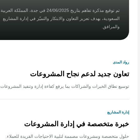
تم توقيع مذكرة تفاهم بتاريخ 24/06/2025 في جدة، المملكة العربية
السعودية، بهدف تعزيز التعاون والابتكار والتميّز في إدارة المشاريع
والمرافق.
لمدى
ون جديد لدعم نجاح المشروعات
 نطاق الخبرات والشراكات بما يرفع كفاءة إدارة وتنفيذ المشروعات.
المشاريع
ة متخصصة في إدارة المشروعات
متخصصة ومشروعات مصممة لتلبية الاحتياجات الفريدة للعملاء.