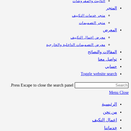
التأثيث والمفروشات
تجر
متجر خدمات التكييف
متجر التصميمات
معرض
معرض اعمال التكييف
معرض التصميمات الداخلية والخارجية
قالات والنصائح
اصل معنا
ابي
Toggle website sea
Press Escape to close the search panel.
M
رئيسية
 نحن
مال التكيف
اتنا