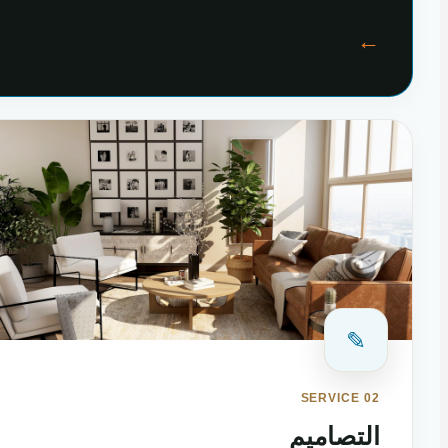
←
✎
SERVICE 02
التصاميم