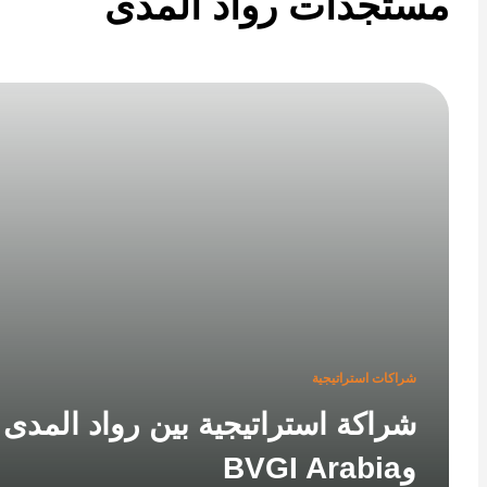
تجدات رواد المدى
شراكات استراتيجية
شراكة استراتيجية بين رواد المدى
وBVGI Arabia