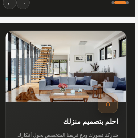
←
→
01
⌂
احلم بتصميم منزلك
شاركنا تصورك ودع فريقنا المتخصص يحول أفكارك