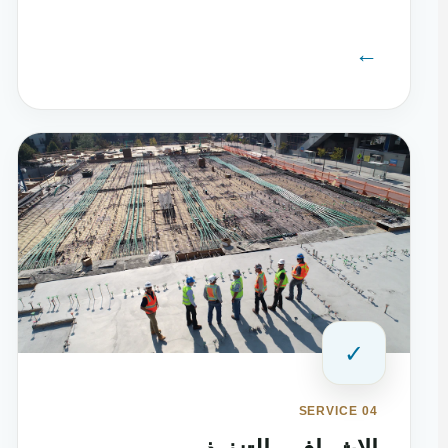
←
✓
SERVICE 04