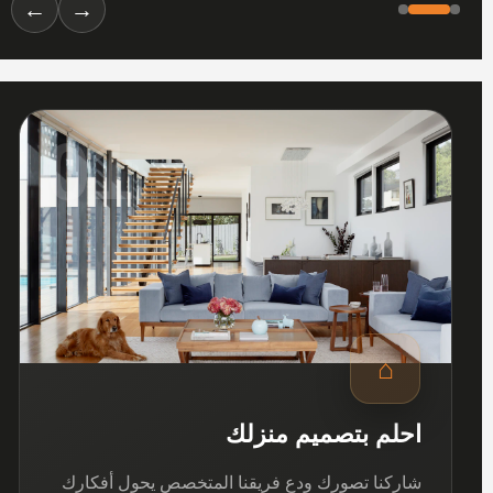
←
→
01
⌂
احلم بتصميم منزلك
شاركنا تصورك ودع فريقنا المتخصص يحول أفكارك