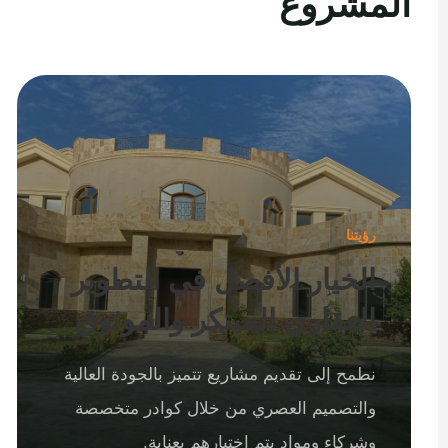
المشروع
رؤيتنا
الخيار الأفضل في التطوير
العقاري المبتكر والموثوق
نطمح إلى تقديم مشاريع تتميز بالجودة العالية
والتصميم العصري من خلال كوادر متخصصة
وشركاء ومواد يتم اختيارهم بعناية.