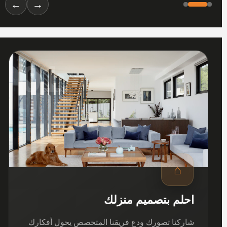
←
→
01
⌂
احلم بتصميم منزلك
شاركنا تصورك ودع فريقنا المتخصص يحول أفكارك