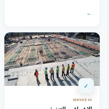
←
✓
SERVICE 04