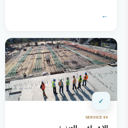
←
✓
SERVICE 04