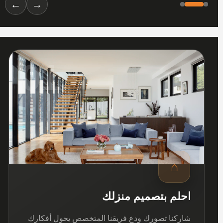
←
→
01
⌂
احلم بتصميم منزلك
شاركنا تصورك ودع فريقنا المتخصص يحول أفكارك