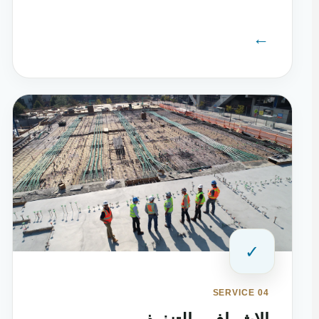
←
✓
SERVICE 04