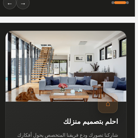
←
→
01
⌂
احلم بتصميم منزلك
شاركنا تصورك ودع فريقنا المتخصص يحول أفكارك