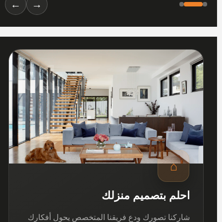
←
→
01
⌂
احلم بتصميم منزلك
شاركنا تصورك ودع فريقنا المتخصص يحول أفكارك