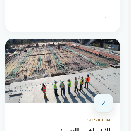
←
✓
SERVICE 04