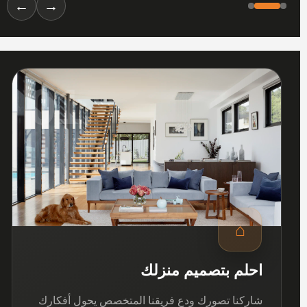
←
→
01
⌂
احلم بتصميم منزلك
شاركنا تصورك ودع فريقنا المتخصص يحول أفكارك