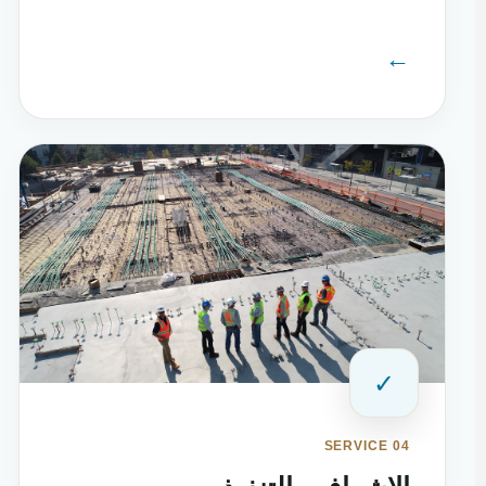
←
✓
SERVICE 04