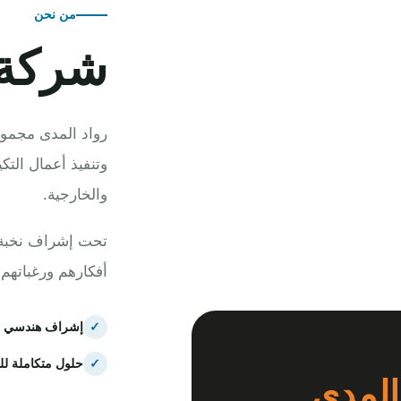
من نحن
شركة 
رواد المدى مجموع
وتنفيذ أعمال التك
والخارجية.
تحت إشراف نخبة م
أفكارهم ورغباتهم
✓
إشراف هندسي 
✓
حلول متكاملة لل
المدى