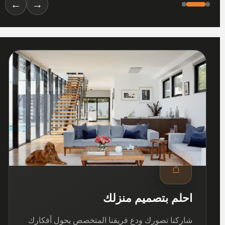
←
→
01
⌂
احلم بتصميم منزلك
شاركنا تصورك ودع فريقنا المتخصص يحول أفكارك