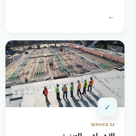
←
✓
SERVICE 04