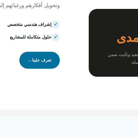
وتحويل أفكارهم ورغباتهم إل
✓
إشراف هندسي متخصص
مدى
✓
حلول متكاملة للمشاريع
نفيذ وتأثيث ضمن
تعرف علينا
←
لة.