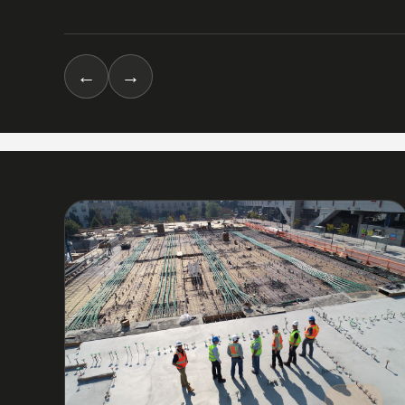
←
→
03