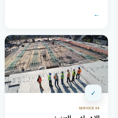
←
✓
SERVICE 04