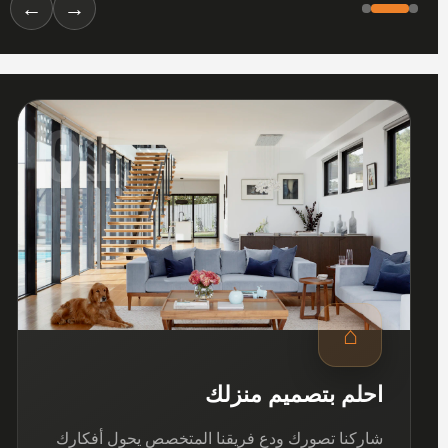
←
→
01
⌂
احلم بتصميم منزلك
شاركنا تصورك ودع فريقنا المتخصص يحول أفكارك