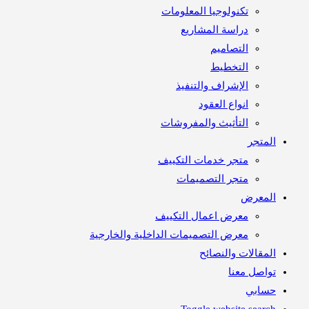
تكنولوجيا المعلومات
دراسة المشاريع
التصاميم
التخطيط
الإشراف والتنفيذ
انواع العقود
التأثيث والمفروشات
متجر
متجر خدمات التكييف
متجر التصميمات
معرض
معرض اعمال التكييف
معرض التصميمات الداخلية والخارجية
مقالات والنصائح
اصل معنا
ابي