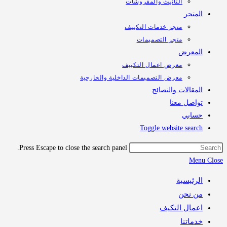
التأثيث والمفروشات
تجر
متجر خدمات التكييف
متجر التصميمات
معرض
معرض اعمال التكييف
معرض التصميمات الداخلية والخارجية
قالات والنصائح
اصل معنا
ابي
Toggle website sea
Press Escape to close the search panel.
M
رئيسية
 نحن
مال التكيف
اتنا