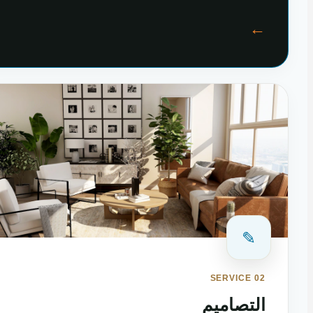
←
✎
SERVICE 02
التصاميم