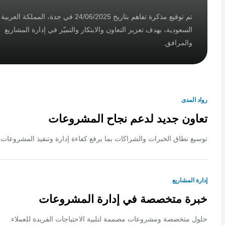
تم توقيع مذكرة تفاهم بتاريخ 24/06/2025 في جدة، المملكة العربية
السعودية، بهدف تعزيز التعاون والابتكار والتميّز في إدارة المشاريع
والمرافق.
لمدى
ون جديد لدعم نجاح المشروعات
 نطاق الخبرات والشراكات بما يرفع كفاءة إدارة وتنفيذ المشروعات.
المشاريع
ة متخصصة في إدارة المشروعات
متخصصة ومشروعات مصممة لتلبية الاحتياجات الفريدة للعملاء.