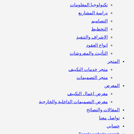
تكنولوجيا المعلومات
دراسة المشاريع
التصاميم
التخطيط
الإشراف والتنفيذ
انواع العقود
التأثيث والمفروشات
متجر
متجر خدمات التكييف
متجر التصميمات
معرض
معرض اعمال التكييف
معرض التصميمات الداخلية والخارجية
مقالات والنصائح
اصل معنا
ابي