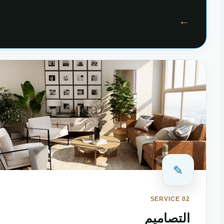
←
✎
SERVICE 02
التصاميم