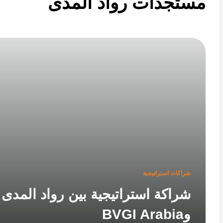
تجدات رواد المدى
شراكات استراتيجية
شراكة استراتيجية بين رواد المدى
وBVGI Arabia