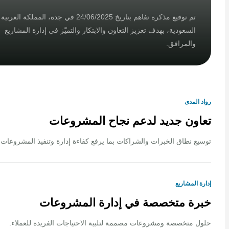
تم توقيع مذكرة تفاهم بتاريخ 24/06/2025 في جدة، المملكة العربية
السعودية، بهدف تعزيز التعاون والابتكار والتميّز في إدارة المشاريع
والمرافق.
لمدى
ون جديد لدعم نجاح المشروعات
 نطاق الخبرات والشراكات بما يرفع كفاءة إدارة وتنفيذ المشروعات.
المشاريع
ة متخصصة في إدارة المشروعات
متخصصة ومشروعات مصممة لتلبية الاحتياجات الفريدة للعملاء.