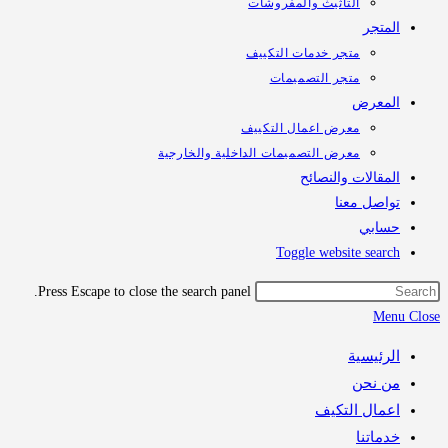
التأثيث والمفروشات
تجر
متجر خدمات التكييف
متجر التصميمات
معرض
معرض اعمال التكييف
معرض التصميمات الداخلية والخارجية
قالات والنصائح
اصل معنا
ابي
Toggle website sea
Press Escape to close the search panel.
M
رئيسية
 نحن
مال التكيف
اتنا