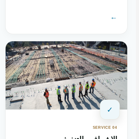
←
✓
SERVICE 04