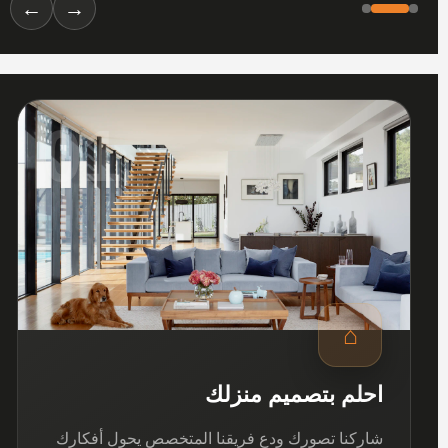
←
→
01
⌂
احلم بتصميم منزلك
شاركنا تصورك ودع فريقنا المتخصص يحول أفكارك