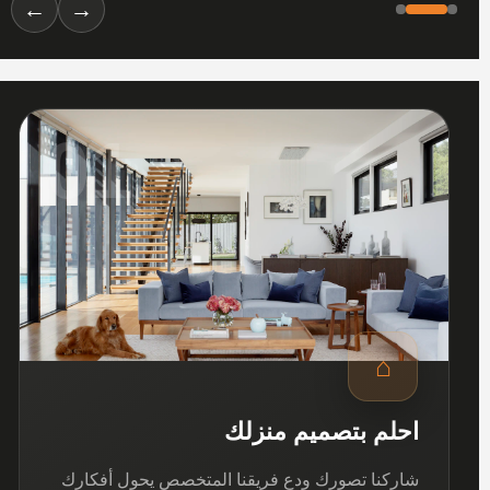
←
→
01
⌂
احلم بتصميم منزلك
شاركنا تصورك ودع فريقنا المتخصص يحول أفكارك