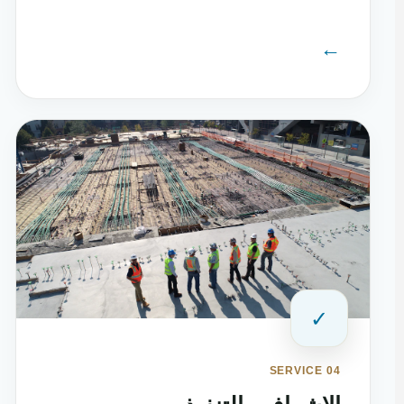
←
✓
SERVICE 04