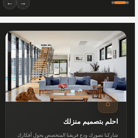
←
→
01
⌂
احلم بتصميم منزلك
شاركنا تصورك ودع فريقنا المتخصص يحول أفكارك