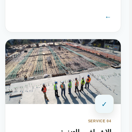
←
✓
SERVICE 04