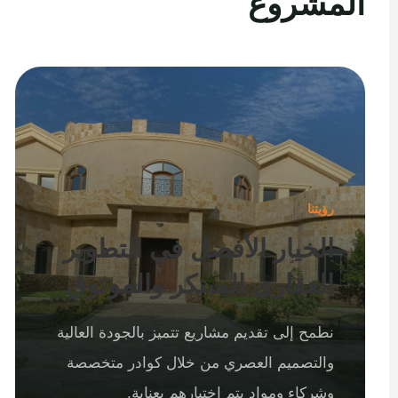
المشروع
رؤيتنا
الخيار الأفضل في التطوير
العقاري المبتكر والموثوق
نطمح إلى تقديم مشاريع تتميز بالجودة العالية
والتصميم العصري من خلال كوادر متخصصة
وشركاء ومواد يتم اختيارهم بعناية.