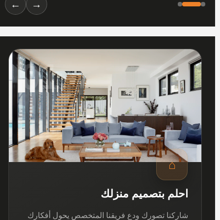
←
→
01
⌂
احلم بتصميم منزلك
شاركنا تصورك ودع فريقنا المتخصص يحول أفكارك