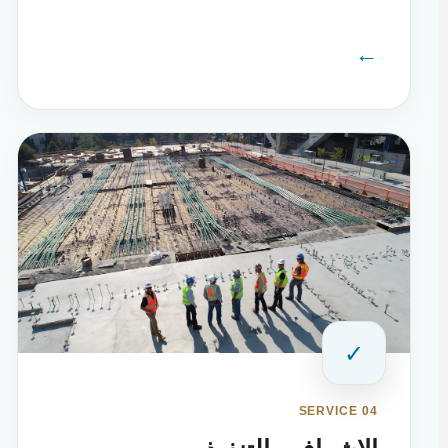
←
✓
SERVICE 04