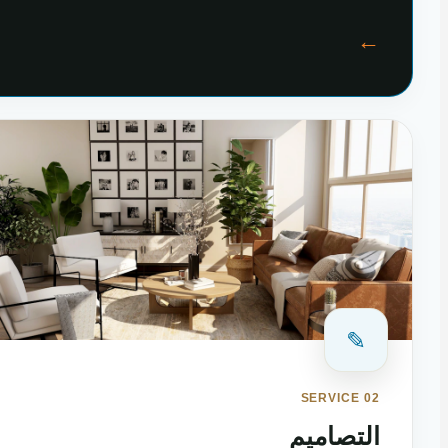
←
✎
SERVICE 02
التصاميم