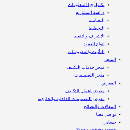
تكنولوجيا المعلومات
دراسة المشاريع
التصاميم
التخطيط
الإشراف والتنفيذ
انواع العقود
التأثيث والمفروشات
متجر
متجر خدمات التكييف
متجر التصميمات
معرض
معرض اعمال التكييف
معرض التصميمات الداخلية والخارجية
مقالات والنصائح
اصل معنا
ابي