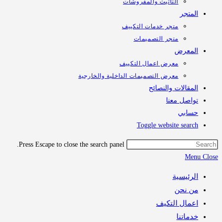
التأثيث والمفروشات
تجر
متجر خدمات التكييف
متجر التصميمات
معرض
معرض اعمال التكييف
معرض التصميمات الداخلية والخارجية
قالات والنصائح
اصل معنا
ابي
Toggle website sea
Press Escape to close the search panel.
M
رئيسية
 نحن
مال التكيف
اتنا