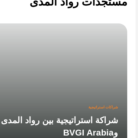
تجدات رواد المدى
شراكات استراتيجية
شراكة استراتيجية بين رواد المدى
وBVGI Arabia