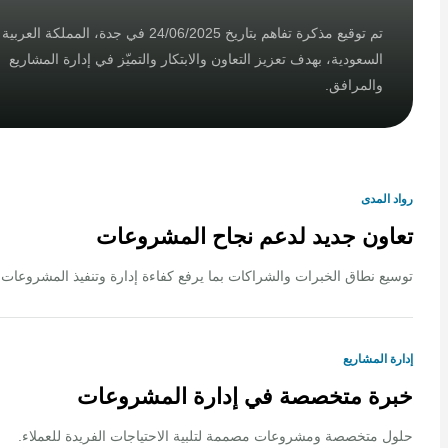
تم توقيع مذكرة تفاهم بتاريخ 24/06/2025 في جدة، المملكة العربية
السعودية، بهدف تعزيز التعاون والابتكار والتميّز في إدارة المشاريع
والمرافق.
لمدى
ون جديد لدعم نجاح المشروعات
 نطاق الخبرات والشراكات بما يرفع كفاءة إدارة وتنفيذ المشروعات.
المشاريع
ة متخصصة في إدارة المشروعات
متخصصة ومشروعات مصممة لتلبية الاحتياجات الفريدة للعملاء.