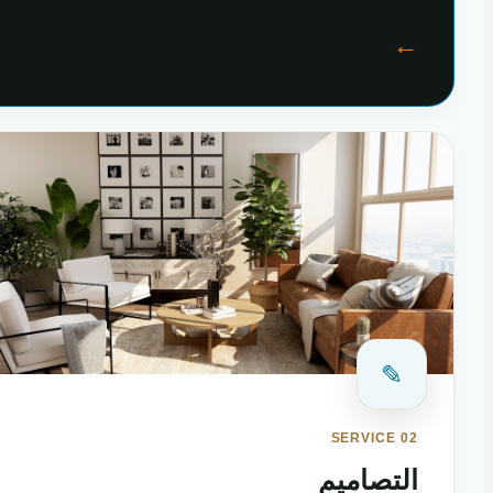
←
✎
SERVICE 02
التصاميم