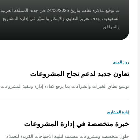
تم توقيع مذكرة تفاهم بتاريخ 24/06/2025 في جدة، المملكة العربية
السعودية، بهدف تعزيز التعاون والابتكار والتميّز في إدارة المشاريع
والمرافق.
لمدى
ون جديد لدعم نجاح المشروعات
 نطاق الخبرات والشراكات بما يرفع كفاءة إدارة وتنفيذ المشروعات.
المشاريع
ة متخصصة في إدارة المشروعات
متخصصة ومشروعات مصممة لتلبية الاحتياجات الفريدة للعملاء.