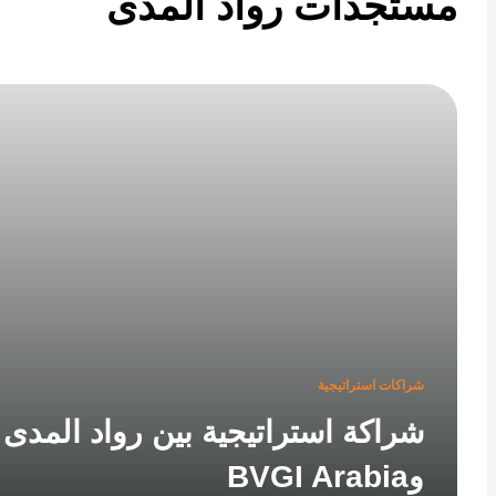
تجدات رواد المدى
شراكات استراتيجية
شراكة استراتيجية بين رواد المدى
وBVGI Arabia