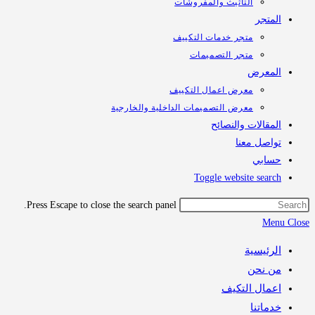
التأثيث والمفروشات
تجر
متجر خدمات التكييف
متجر التصميمات
معرض
معرض اعمال التكييف
معرض التصميمات الداخلية والخارجية
قالات والنصائح
اصل معنا
ابي
Toggle website sea
Press Escape to close the search panel.
M
رئيسية
 نحن
مال التكيف
اتنا