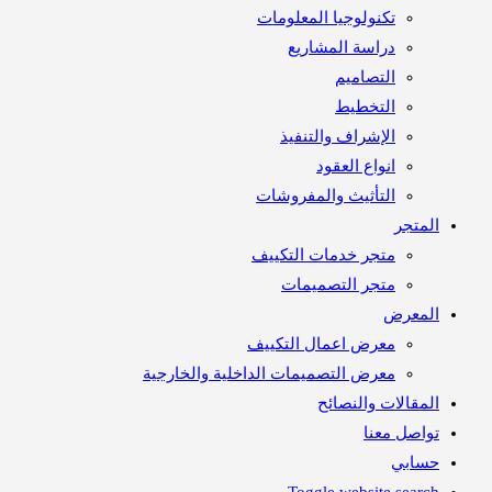
تكنولوجيا المعلومات
دراسة المشاريع
التصاميم
التخطيط
الإشراف والتنفيذ
انواع العقود
التأثيث والمفروشات
متجر
متجر خدمات التكييف
متجر التصميمات
معرض
معرض اعمال التكييف
معرض التصميمات الداخلية والخارجية
مقالات والنصائح
اصل معنا
ابي