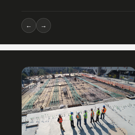
←
→
03