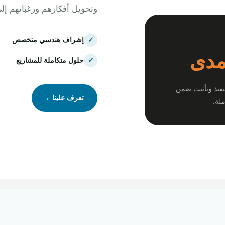
وتحويل أفكارهم ورغباتهم إل
✓
إشراف هندسي متخصص
مدى
✓
حلول متكاملة للمشاريع
نفيذ وتأثيث ضمن
تعرف علينا
←
لة.