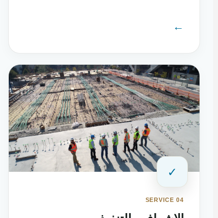
←
✓
SERVICE 04