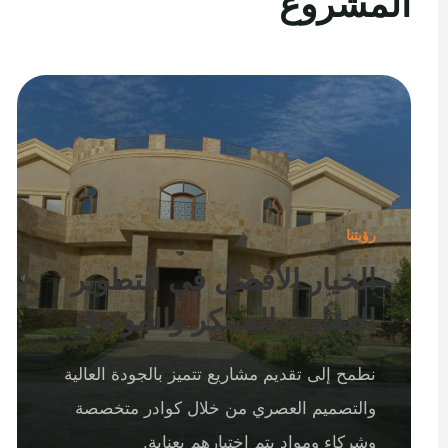
المشروع
رؤيتنا
الخيار الأفضل في التطوير
العقاري المبتكر والموثوق
نطمح إلى تقديم مشاريع تتميز بالجودة العالية
والتصميم العصري من خلال كوادر متخصصة
وشركاء ومواد يتم اختيارهم بعناية.