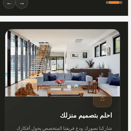
←
→
01
⌂
احلم بتصميم منزلك
شاركنا تصورك ودع فريقنا المتخصص يحول أفكارك