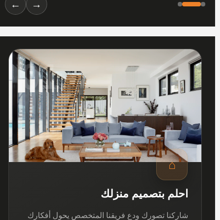
←
→
01
⌂
احلم بتصميم منزلك
شاركنا تصورك ودع فريقنا المتخصص يحول أفكارك