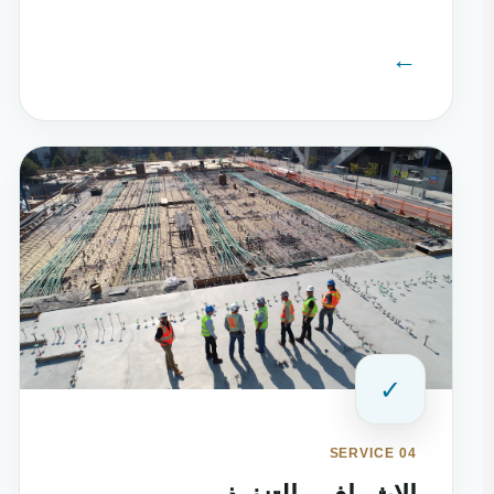
←
✓
SERVICE 04