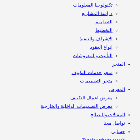
تكنولوجيا المعلومات
دراسة المشاريع
التصاميم
التخطيط
الإشراف والتنفيذ
انواع العقود
التأثيث والمفروشات
متجر
متجر خدمات التكييف
متجر التصميمات
معرض
معرض اعمال التكييف
معرض التصميمات الداخلية والخارجية
مقالات والنصائح
اصل معنا
ابي