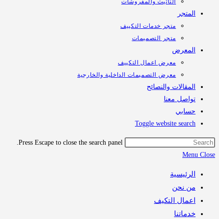
التأثيث والمفروشات
تجر
متجر خدمات التكييف
متجر التصميمات
معرض
معرض اعمال التكييف
معرض التصميمات الداخلية والخارجية
قالات والنصائح
اصل معنا
ابي
Toggle website sea
Press Escape to close the search panel.
M
رئيسية
 نحن
مال التكيف
اتنا