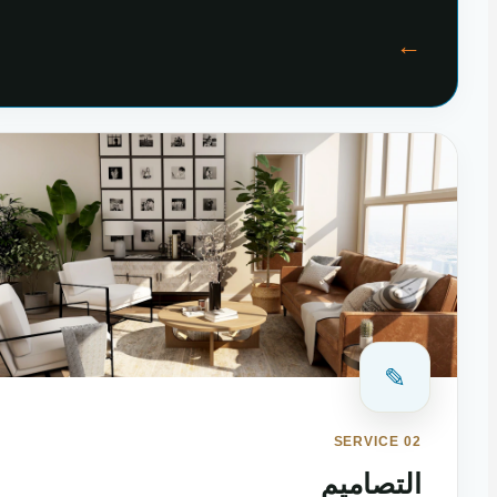
←
✎
SERVICE 02
التصاميم