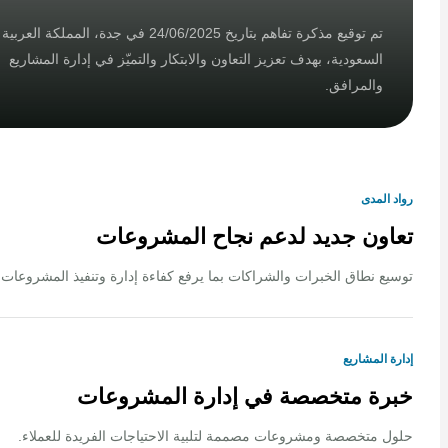
تم توقيع مذكرة تفاهم بتاريخ 24/06/2025 في جدة، المملكة العربية
السعودية، بهدف تعزيز التعاون والابتكار والتميّز في إدارة المشاريع
والمرافق.
لمدى
ون جديد لدعم نجاح المشروعات
 نطاق الخبرات والشراكات بما يرفع كفاءة إدارة وتنفيذ المشروعات.
المشاريع
ة متخصصة في إدارة المشروعات
متخصصة ومشروعات مصممة لتلبية الاحتياجات الفريدة للعملاء.