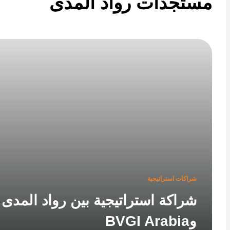
تجدات رواد المدى
شراكات استراتيجية
شراكة استراتيجية بين رواد المدى
وBVGI Arabia