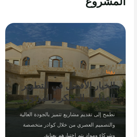
المشروع
رؤيتنا
الخيار الأفضل في التطوير
العقاري المبتكر والموثوق
نطمح إلى تقديم مشاريع تتميز بالجودة العالية
والتصميم العصري من خلال كوادر متخصصة
وشركاء ومواد يتم اختيارهم بعناية.