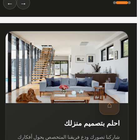
←
→
01
⌂
احلم بتصميم منزلك
شاركنا تصورك ودع فريقنا المتخصص يحول أفكارك