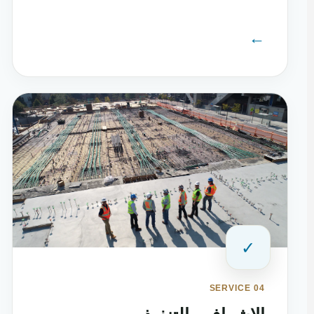
←
✓
SERVICE 04