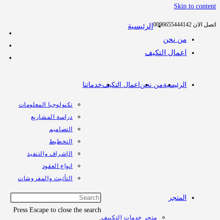
Skip 
الرئيسية
من نحن
اعمال التكيف
الرئيسية
من نحن
اعمال التكيف
خدماتنا
تكنولوجيا المعلومات
دراسة المشاريع
التصاميم
التخطيط
الإشراف والتنفيذ
انواع العقود
التأثيث والمفروشات
المتجر
Press Escape to close the search
متجر خدمات التكييف