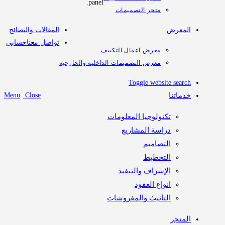
panel.
متجر التصميمات
المعرض
المقالات والنصائح
تواصل معنا
حسابي
معرض اعمال التكييف
معرض التصميمات الداخلية والخارجية
Toggle website search
خدماتنا
Close
Menu
تكنولوجيا المعلومات
دراسة المشاريع
التصاميم
التخطيط
الإشراف والتنفيذ
انواع العقود
التأثيث والمفروشات
المتجر