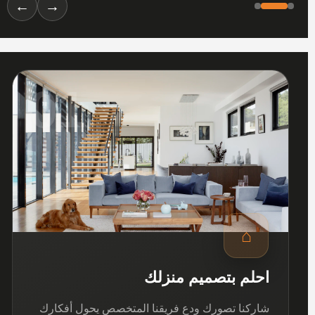
←
→
01
⌂
احلم بتصميم منزلك
شاركنا تصورك ودع فريقنا المتخصص يحول أفكارك