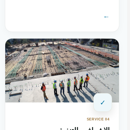
←
✓
SERVICE 04