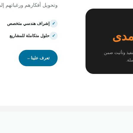
وتحويل أفكارهم ورغباتهم إل
✓
إشراف هندسي متخصص
مدى
✓
حلول متكاملة للمشاريع
نفيذ وتأثيث ضمن
تعرف علينا
←
لة.