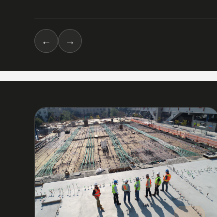
←
→
03