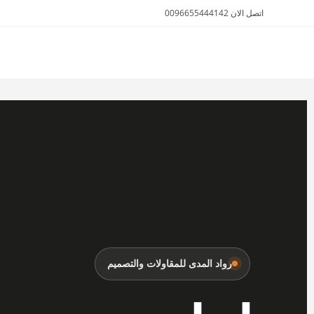
اتصل الان 0096655444142
الأثاث والمفروشات
رواد المدى للمقاولات والتصميم