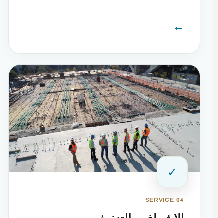
←
✓
SERVICE 04