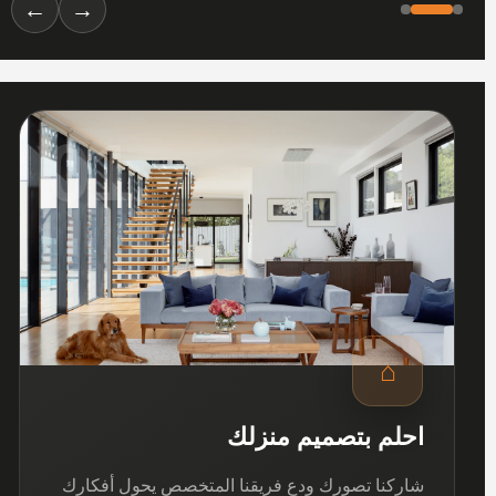
←
→
01
⌂
احلم بتصميم منزلك
شاركنا تصورك ودع فريقنا المتخصص يحول أفكارك