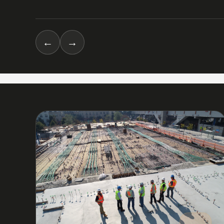
←
→
03