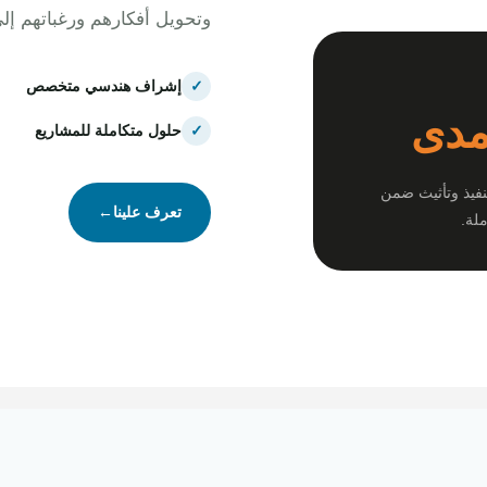
وتحويل أفكارهم ورغباتهم إل
✓
إشراف هندسي متخصص
مدى
✓
حلول متكاملة للمشاريع
نفيذ وتأثيث ضمن
تعرف علينا
←
لة.