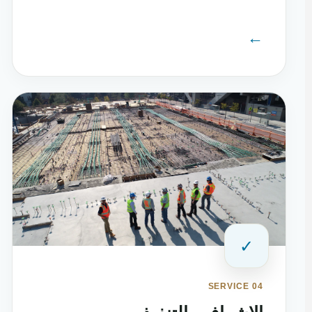
←
✓
SERVICE 04