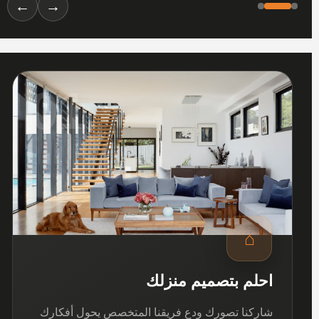
←
→
01
⌂
احلم بتصميم منزلك
شاركنا تصورك ودع فريقنا المتخصص يحول أفكارك