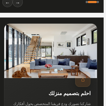
←
→
01
⌂
احلم بتصميم منزلك
شاركنا تصورك ودع فريقنا المتخصص يحول أفكارك