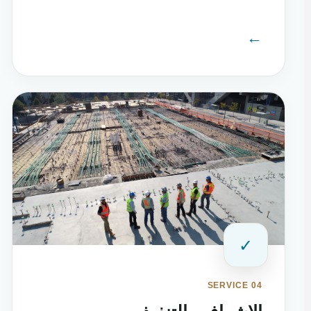
←
✓
SERVICE 04