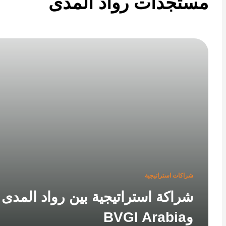
تجدات رواد المدى
شراكات استراتيجية
شراكة استراتيجية بين رواد المدى
وBVGI Arabia