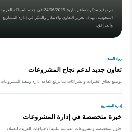
تم توقيع مذكرة تفاهم بتاريخ 24/06/2025 في جدة، المملكة العربية
السعودية، بهدف تعزيز التعاون والابتكار والتميّز في إدارة المشاريع
والمرافق.
لمدى
ون جديد لدعم نجاح المشروعات
 نطاق الخبرات والشراكات بما يرفع كفاءة إدارة وتنفيذ المشروعات.
المشاريع
ة متخصصة في إدارة المشروعات
متخصصة ومشروعات مصممة لتلبية الاحتياجات الفريدة للعملاء.