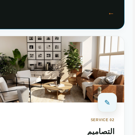
←
✎
SERVICE 02
التصاميم