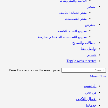
التأثيث والمفروشات
تجر
متجر خدمات التكييف
متجر التصميمات
معرض
معرض اعمال التكييف
معرض التصميمات الداخلية والخارجية
قالات والنصائح
اصل معنا
ابي
Toggle website sea
Press Escape to close the search panel.
M
رئيسية
 نحن
مال التكيف
اتنا