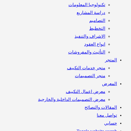
تكنولوجيا المعلومات
دراسة المشاريع
التصاميم
التخطيط
الإشراف والتنفيذ
انواع العقود
التأثيث والمفروشات
متجر
متجر خدمات التكييف
متجر التصميمات
معرض
معرض اعمال التكييف
معرض التصميمات الداخلية والخارجية
مقالات والنصائح
اصل معنا
ابي