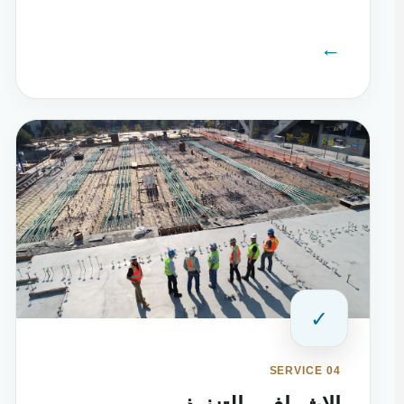
←
✓
SERVICE 04