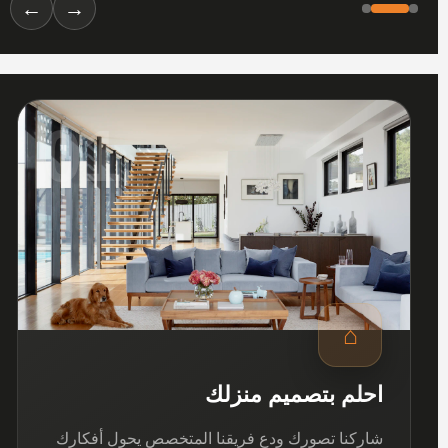
←
→
01
⌂
احلم بتصميم منزلك
شاركنا تصورك ودع فريقنا المتخصص يحول أفكارك