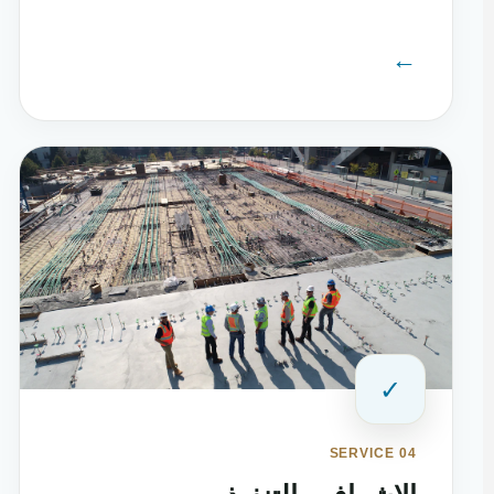
←
✓
SERVICE 04