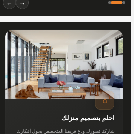
←
→
01
⌂
احلم بتصميم منزلك
شاركنا تصورك ودع فريقنا المتخصص يحول أفكارك