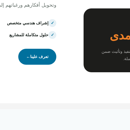
وتحويل أفكارهم ورغباتهم إل
✓
إشراف هندسي متخصص
مدى
✓
حلول متكاملة للمشاريع
نفيذ وتأثيث ضمن
تعرف علينا
←
لة.