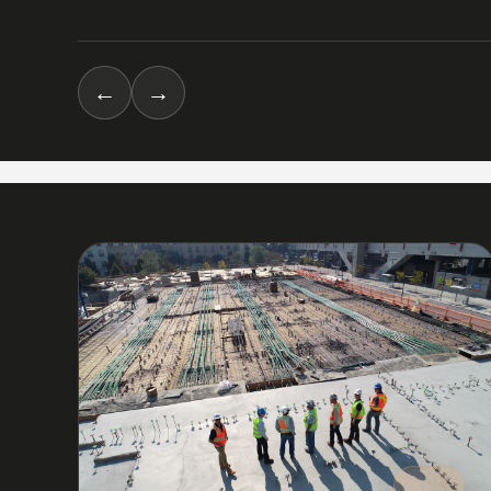
←
→
03