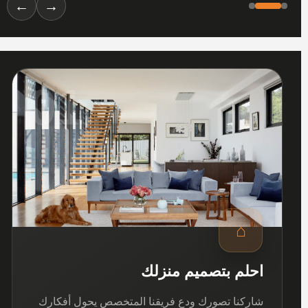
←
→
01
⌂
احلم بتصميم منزلك
شاركنا تصورك ودع فريقنا المتخصص يحول أفكارك