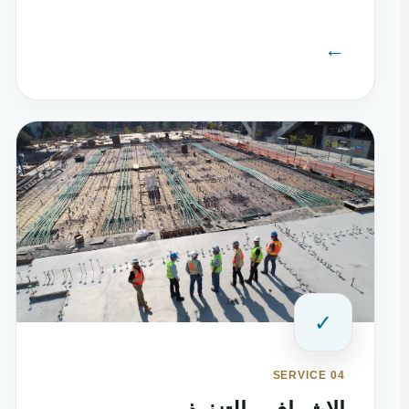
←
✓
SERVICE 04