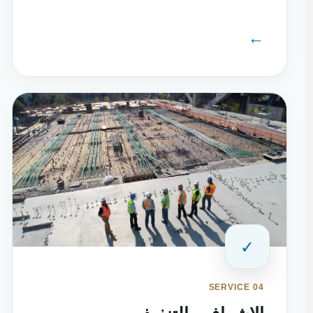
←
✓
SERVICE 04