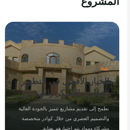
المشروع
رؤيتنا
الخيار الأفضل في التطوير
العقاري المبتكر والموثوق
نطمح إلى تقديم مشاريع تتميز بالجودة العالية
والتصميم العصري من خلال كوادر متخصصة
وشركاء ومواد يتم اختيارهم بعناية.