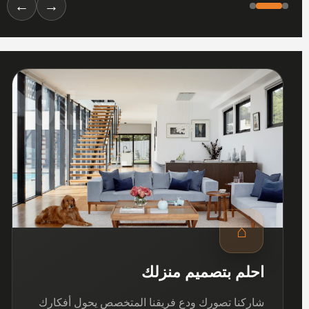
←
→
01
⌂
احلم بتصميم منزلك
شاركنا تصورك ودع فريقنا المتخصص يحول أفكارك