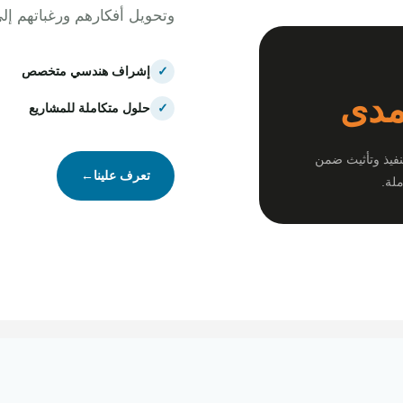
وتحويل أفكارهم ورغباتهم إل
✓
إشراف هندسي متخصص
مدى
✓
حلول متكاملة للمشاريع
نفيذ وتأثيث ضمن
تعرف علينا
←
لة.