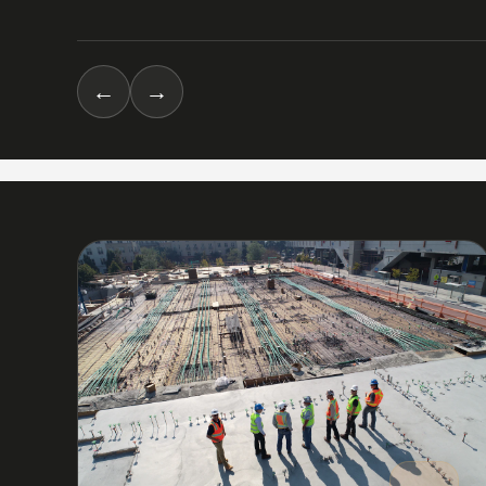
←
→
03