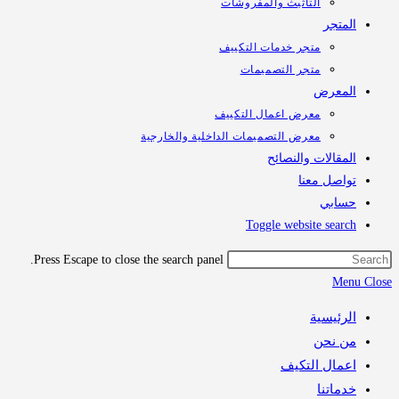
التأثيث والمفروشات
تجر
متجر خدمات التكييف
متجر التصميمات
معرض
معرض اعمال التكييف
معرض التصميمات الداخلية والخارجية
قالات والنصائح
اصل معنا
ابي
Toggle website sea
Press Escape to close the search panel.
M
رئيسية
 نحن
مال التكيف
اتنا