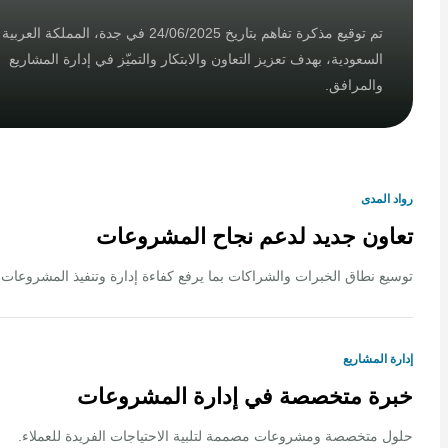
تم توقيع مذكرة تفاهم بتاريخ 24/06/2025 في جدة، المملكة العربية
السعودية، بهدف تعزيز التعاون والابتكار والتميّز في إدارة المشاريع
والمرافق.
لمدى
ون جديد لدعم نجاح المشروعات
 نطاق الخبرات والشراكات بما يرفع كفاءة إدارة وتنفيذ المشروعات.
المشاريع
ة متخصصة في إدارة المشروعات
متخصصة ومشروعات مصممة لتلبية الاحتياجات الفريدة للعملاء.