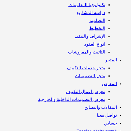
تكنولوجيا المعلومات
دراسة المشاريع
التصاميم
التخطيط
الإشراف والتنفيذ
انواع العقود
التأثيث والمفروشات
متجر
متجر خدمات التكييف
متجر التصميمات
معرض
معرض اعمال التكييف
معرض التصميمات الداخلية والخارجية
مقالات والنصائح
اصل معنا
ابي