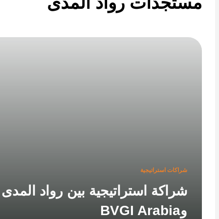
تجدات رواد المدى
شراكات استراتيجية
شراكة استراتيجية بين رواد المدى
وBVGI Arabia