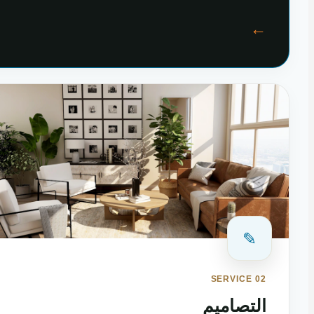
←
✎
SERVICE 02
التصاميم