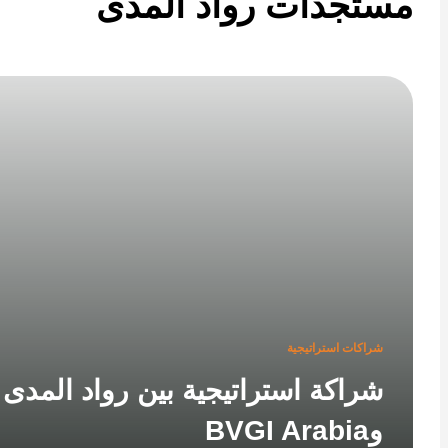
تجدات رواد المدى
شراكات استراتيجية
شراكة استراتيجية بين رواد المدى
وBVGI Arabia