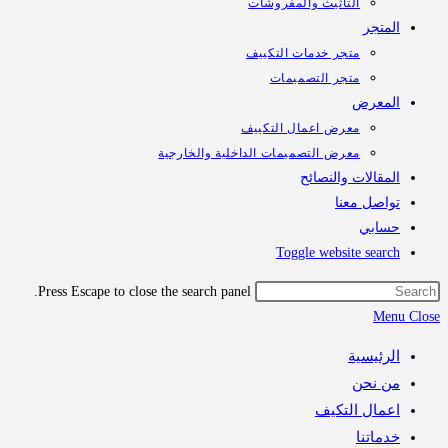
التأثيث والمفروشات
تجر
متجر خدمات التكييف
متجر التصميمات
معرض
معرض اعمال التكييف
معرض التصميمات الداخلية والخارجية
قالات والنصائح
اصل معنا
ابي
Toggle website sea
Press Escape to close the search panel.
M
رئيسية
 نحن
مال التكيف
اتنا