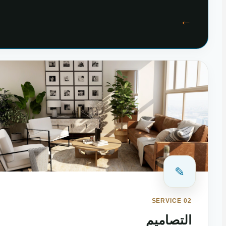
←
✎
SERVICE 02
التصاميم