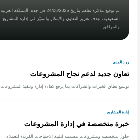
تم توقيع مذكرة تفاهم بتاريخ 24/06/2025 في جدة، المملكة العربية
السعودية، بهدف تعزيز التعاون والابتكار والتميّز في إدارة المشاريع
والمرافق.
لمدى
ون جديد لدعم نجاح المشروعات
 نطاق الخبرات والشراكات بما يرفع كفاءة إدارة وتنفيذ المشروعات.
المشاريع
ة متخصصة في إدارة المشروعات
متخصصة ومشروعات مصممة لتلبية الاحتياجات الفريدة للعملاء.