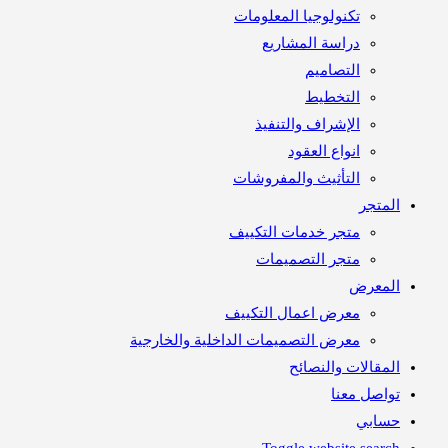
تكنولوجيا المعلومات
دراسة المشاريع
التصاميم
التخطيط
الإشراف والتنفيذ
انواع العقود
التأثيث والمفروشات
متجر
متجر خدمات التكييف
متجر التصميمات
معرض
معرض اعمال التكييف
معرض التصميمات الداخلية والخارجية
مقالات والنصائح
اصل معنا
ابي