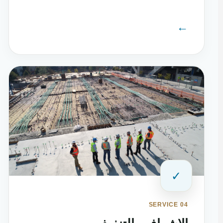
←
✓
SERVICE 04