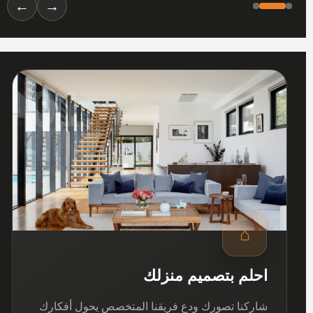
←
→
01
⌂
احلم بتصميم منزلك
شاركنا تصورك ودع فريقنا المتخصص يحول أفكارك