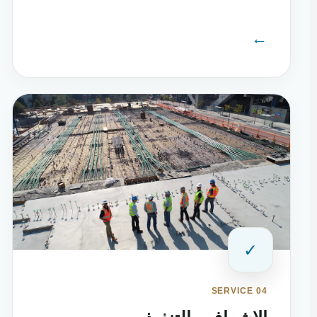
←
✓
SERVICE 04