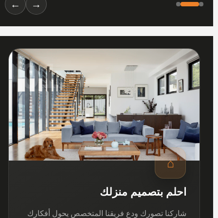
←
→
01
⌂
احلم بتصميم منزلك
شاركنا تصورك ودع فريقنا المتخصص يحول أفكارك