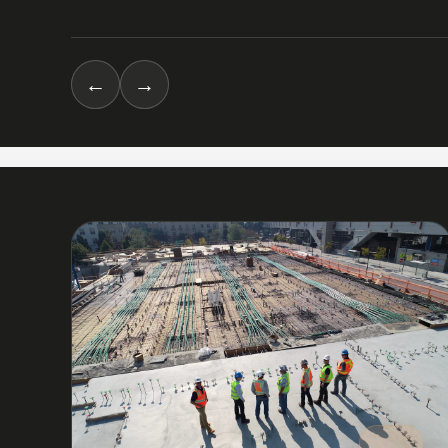
←
→
03