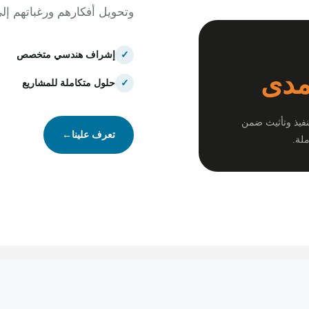
وتحويل أفكارهم ورغباتهم إل
✓
إشراف هندسي متخصص
مدى
✓
حلول متكاملة للمشاريع
نفيذ وتأثيث ضمن
تعرف علينا
←
لة.