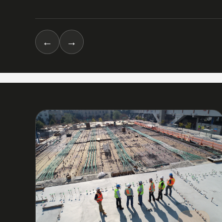
←
→
03