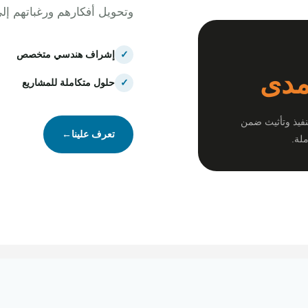
وتحويل أفكارهم ورغباتهم إل
✓
إشراف هندسي متخصص
مدى
✓
حلول متكاملة للمشاريع
نفيذ وتأثيث ضمن
تعرف علينا
←
لة.