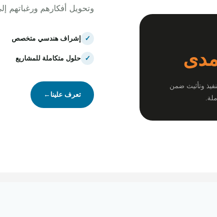
وتحويل أفكارهم ورغباتهم إل
✓
إشراف هندسي متخصص
مدى
✓
حلول متكاملة للمشاريع
نفيذ وتأثيث ضمن
تعرف علينا
←
لة.