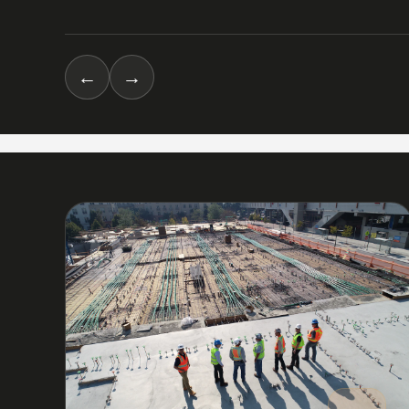
←
→
03