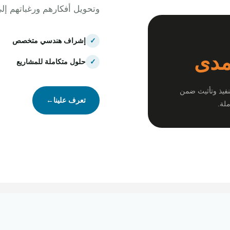
وتحويل أفكارهم ورغباتهم إل
✓
إشراف هندسي متخصص
مدى
✓
حلول متكاملة للمشاريع
نفيذ وتأثيث ضمن
تعرف علينا
←
لة.