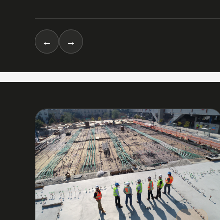
←
→
03